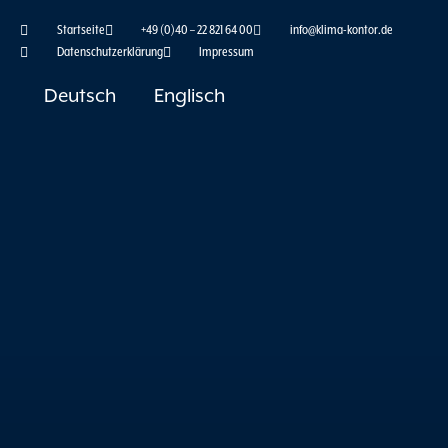
Zum
Startseite
+49 (0)40 – 22 821 64 00
info@klima-kontor.de
Inhalt
Datenschutzerklärung
Impressum
springen
Deutsch
Englisch