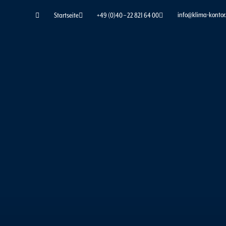
Zum
info@klima-kontor
Startseite
+49 (0)40 – 22 821 64 00
Inhalt
springen