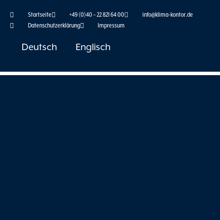
Zum
Startseite
+49 (0)40 – 22 821 64 00
info@klima-kontor.de
Inhalt
Datenschutzerklärung
Impressum
springen
Deutsch
Englisch