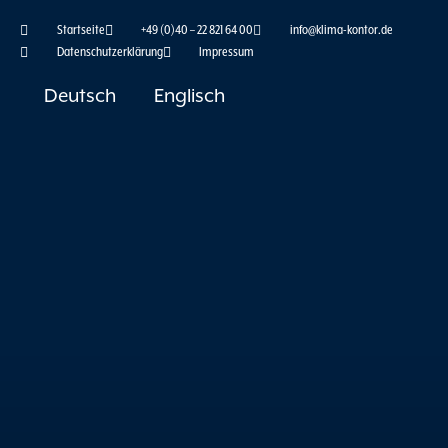
Zum
Startseite
+49 (0)40 – 22 821 64 00
info@klima-kontor.de
Inhalt
Datenschutzerklärung
Impressum
springen
Deutsch
Englisch