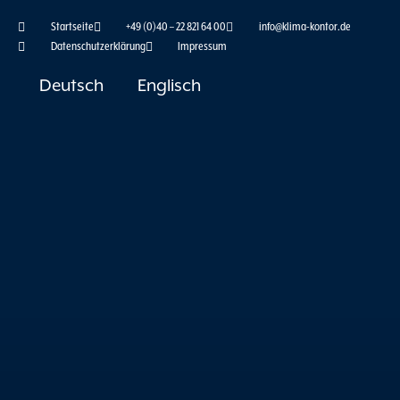
Zum
Startseite
+49 (0)40 – 22 821 64 00
info@klima-kontor.de
Inhalt
Datenschutzerklärung
Impressum
springen
Deutsch
Englisch