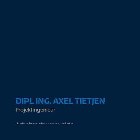
Arbeitsschwerpunkte
Koordinationsmanagement
Projektsteuerung
Wohngebäudeberaterin
DIPL ING. AXEL TIETJEN
Projektingenieur
Arbeitsschwerpunkte
Kälte- und Wärmekonzepte