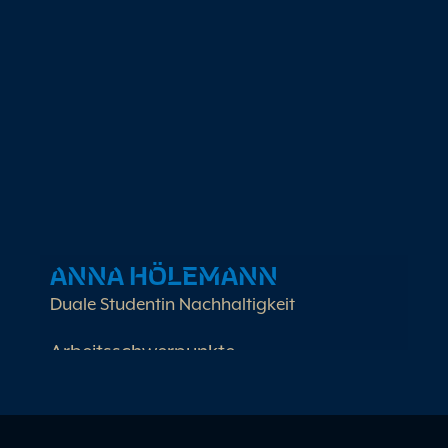
Backoffice und Kundenkoordination
Teamassistenz und
Prozessunterstützung
ANNA HÖLEMANN
Duale Studentin Nachhaltigkeit
Arbeitsschwerpunkte
DNK Zertifizierung
GWÖ Unterstützung
Berichtswesen Nachhaltigkeit