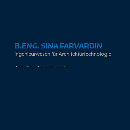
B.ENG. SINA FARVARDIN
Ingenieurwesen für Architekturtechnologie
Arbeitsschwerpunkte
Energiearchitektur für Wohn- und
Nichtwohngebäude
HOAI Planungen für Wohn – und
Nichtwohngebäude
Projektentwicklung und
Neubauplanungen
Erneuerbare Energien