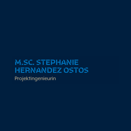
Klimamanagement
M.SC. STEPHANIE
HERNANDEZ OSTOS
Projektingenieurin
Arbeitsschwerpunkte
Technische Projektierung und Planung
Erneuerbare Energien
Life Cycle Assesment (LCA)
Dienstleistungen & Produkte