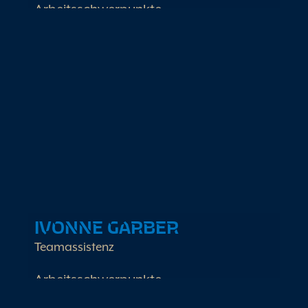
Arbeitsschwerpunkte
Telefonische Terminqualifizierung im B2B
Strategie und Koordination Marketing
Vertriebsstruktur und CRM-Pflege
IVONNE GARBER
Teamassistenz
Arbeitsschwerpunkte
Finanz- und Rechnungswesen