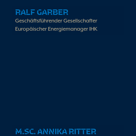
RALF GARBER
Geschäftsführender Gesellschafter
Europäischer Energiemanager IHK
Arbeitsschwerpunkte
Strategische Unternehmensführung
Nachhaltigkleits- und
Klimamanagement
Projektentwicklung und
Kundenbetreuung
M.SC. ANNIKA RITTER