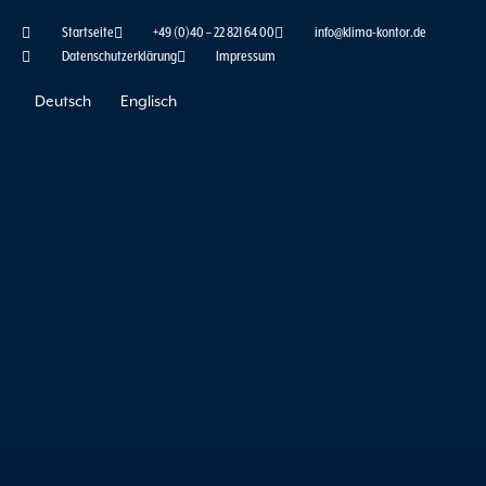
Zum
Startseite
+49 (0)40 – 22 821 64 00
info@klima-kontor.de
Inhalt
Datenschutzerklärung
Impressum
springen
Deutsch
Englisch