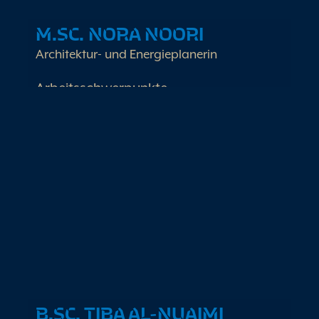
M.SC. NORA NOORI
Architektur- und Energieplanerin
Arbeitsschwerpunkte
Energiearchitektur für Wohn- und
Nichtwohngebäude
HOAI Planungen für Wohn – und
Nichtwohngebäude
Projektentwicklung und
Neubauplanungen
Erneuerbare Energien
B.SC. TIBA AL-NUAIMI