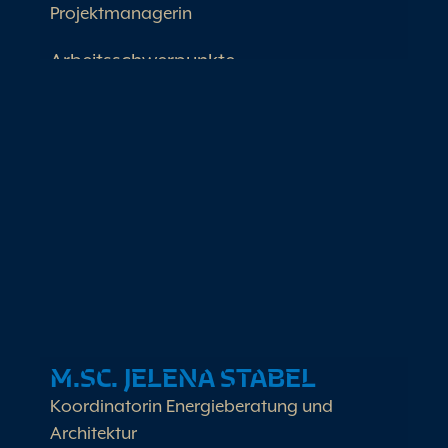
Projektmanagerin
Arbeitsschwerpunkte
Leitung Projekt- und
Personalmanagement
Projektplanung und
Qualitätsmanagement
Transformationsmanagement &
Ressourceneffizienz
M.SC. JELENA STABEL
Koordinatorin Energieberatung und
Architektur