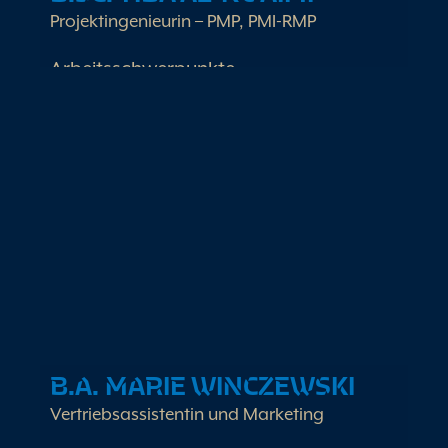
Projektingenieurin – PMP, PMI-RMP
Arbeitsschwerpunkte
Technische Projektplanung und -
unterstützung
Energiemanagement nach ISO 50001
Ressourceneffizienz in Industrie und
Gewerbe
Projekt- und Risikomanagement
B.A. MARIE WINCZEWSKI
Vertriebsassistentin und Marketing