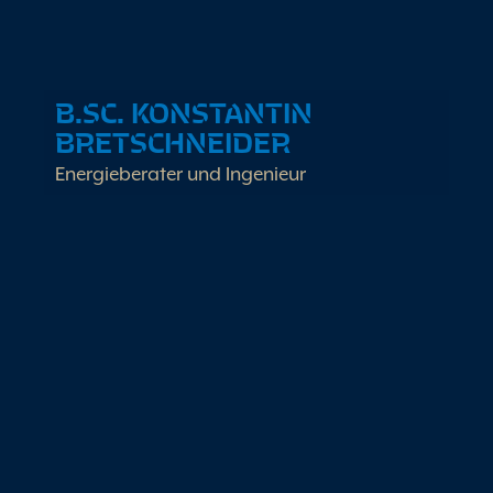
B.SC. KONSTANTIN
BRETSCHNEIDER
Energieberater und Ingenieur
Arbeitsschwerpunkte
Gutachten Nichtwohngebäude &
Wohngebäude
Erneuerbare Energien
Life Cycle Assesment Gebäude