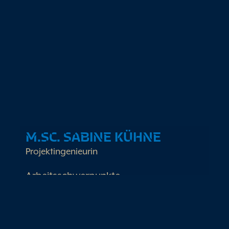
Technische Projektierung und Planung
Nachhaltige und wissenschaftliche
Schulungen
M.SC. SABINE KÜHNE
Projektingenieurin
Arbeitsschwerpunkte
Leiterin Onboarding
technische Projektierung & Planung
Abwärmekonzepte &