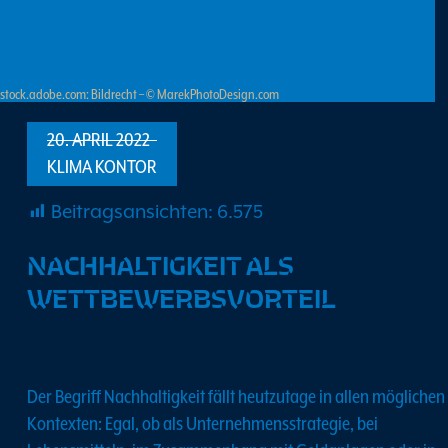
stock.adobe.com: Bildrecht – © MarekPhotoDesign.com
20. APRIL 2022
KLIMA KONTOR
Beitragsansichten:
6.575
NACHHALTIGKEIT ALS
WETTBEWERBSVORTEIL
Der Begriff Nachhaltigkeit fällt heutzutage in allen möglichen
Kontexten: Egal, ob als Unternehmensstrategie, bei