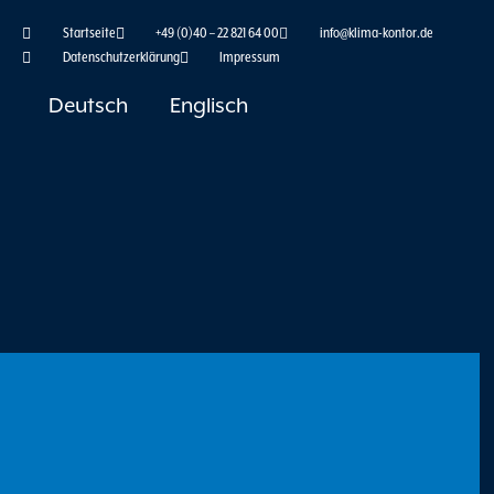
Zum
Startseite
+49 (0)40 – 22 821 64 00
info@klima-kontor.de
Inhalt
Datenschutzerklärung
Impressum
springen
Deutsch
Englisch