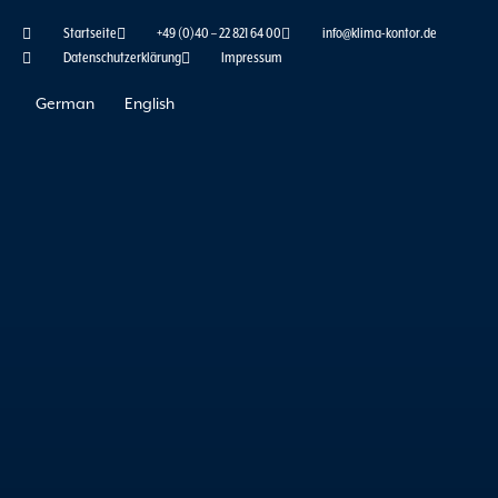
Skip
Startseite
+49 (0)40 – 22 821 64 00
info@klima-kontor.de
to
Datenschutzerklärung
Impressum
content
German
English