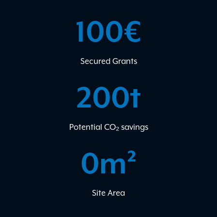
100
€
Secured Grants
200
t
Potential CO₂ savings
0
m²
Site Area