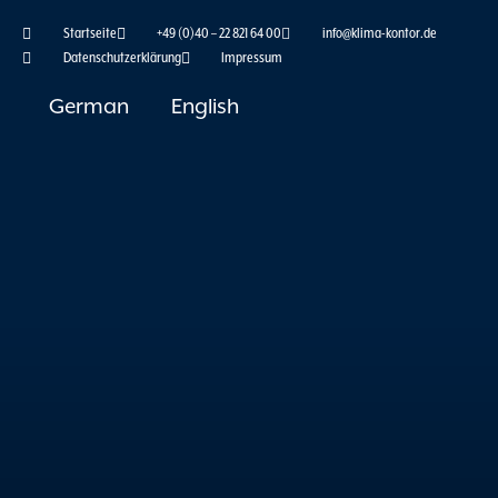
Skip
Startseite
+49 (0)40 – 22 821 64 00
info@klima-kontor.de
to
Datenschutzerklärung
Impressum
content
German
English